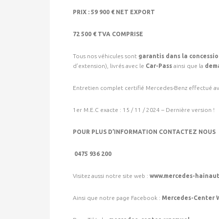
PRIX : 59 900 € NET EXPORT
72 500 € TVA COMPRISE
Tous nos véhicules sont
garantis dans la concess
d’extension), livrés avec le
Car-Pass
ainsi que la
dema
Entretien complet certifié Mercedes-Benz effectué avan
1er M.E.C exacte : 15 / 11 / 2024 – Dernière version !
POUR PLUS D’INFORMATION CONTACTEZ NOUS
0475 936 200
Visitez aussi notre site web :
www.mercedes-hainaut
Ainsi que notre page Facebook :
Mercedes-Center 