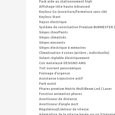
Pack aide au stationnement high
Affichage tête haute Advanced
Keyless-Go (ouverture/fermeture sans clé)
Keyless-Start
Hayon électrique
Système de sonorisation Premium BURMESTER (
Sièges chauffants
Sièges climatisés
Sièges massants
Sièges électrique à mémoires
Climatisation 4 zones (arrière ; individuelle)
Volant réglable électriquement
Cuir matelassé DESIGNO AMG
Toit ouvrant panoramique
Freinage d’urgence
Assistance trajectoire actif
Park assist
Phares premium Matrix MultiBeam Led / Laser
Fonction animation phares
Avertisseur de distance
Avertisseur d’angle mort
Régulateur/Limiteur de vitesse
Adaptation de la vitesse basée sur un itinérair