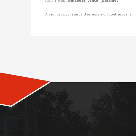
Page Tiktok :
mercedes_center_wasmuel
Annonce sous réserve d’erreurs, non contractuelle.