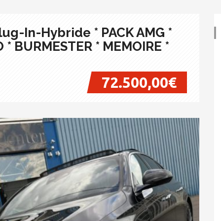
ug-In-Hybride * PACK AMG *
 * BURMESTER * MEMOIRE *
72.500,00€