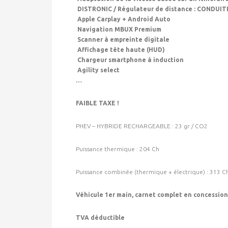
DISTRONIC / Régulateur de distance : CONDU
Apple Carplay + Android Auto
Navigation MBUX Premium
Scanner à empreinte digitale
Affichage tête haute (HUD)
Chargeur smartphone à induction
Agility select
…
FAIBLE TAXE !
PHEV – HYBRIDE RECHARGEABLE : 23 gr / CO2
Puissance thermique : 204 Ch
Puissance combinée (thermique + électrique) : 313 C
Véhicule 1er main, carnet complet en concessio
TVA déductible