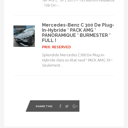
1er M.E.C : 07 / 2015 – 195 000 Km Puissance
: 136 CH –...
Mercedes-Benz C 300 De Plug-
In-Hybride * PACK AMG *
PANORAMIQUE * BURMESTER *
FULL !
PRIX: RESERVED
Splendide Mercedes C300 De Plug-In-
Hybride dans un état neuf ! PACK AMG 3X !
Seulement...
SHARE THIS