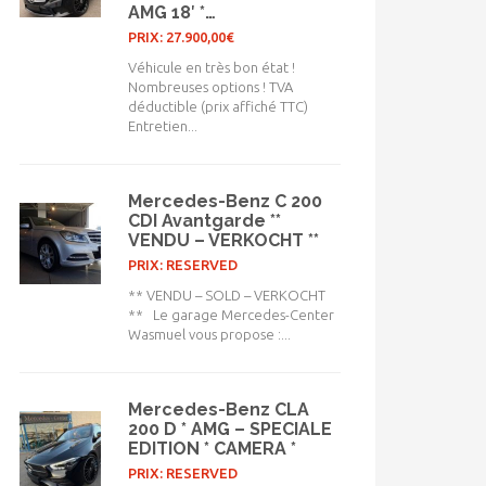
AMG 18′ *…
PRIX: 27.900,00€
Véhicule en très bon état !
Nombreuses options ! TVA
déductible (prix affiché TTC)
Entretien...
Mercedes-Benz C 200
CDI Avantgarde **
VENDU – VERKOCHT **
PRIX: RESERVED
** VENDU – SOLD – VERKOCHT
** Le garage Mercedes-Center
Wasmuel vous propose :...
Mercedes-Benz CLA
200 D * AMG – SPECIALE
EDITION * CAMERA *
PRIX: RESERVED